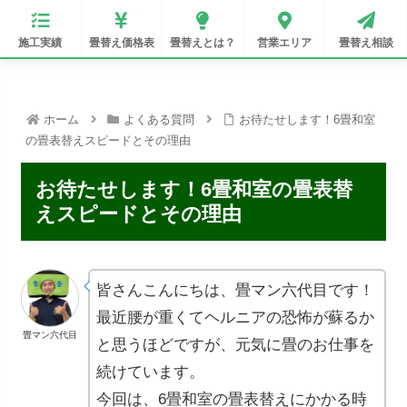
施工実績
畳替え価格表
畳替えとは？
営業エリア
畳替え相談
ホーム
よくある質問
お待たせします！6畳和室
の畳表替えスピードとその理由
お待たせします！6畳和室の畳表替
えスピードとその理由
皆さんこんにちは、畳マン六代目です！
最近腰が重くてヘルニアの恐怖が蘇るか
畳マン六代目
と思うほどですが、元気に畳のお仕事を
続けています。
今回は、6畳和室の畳表替えにかかる時