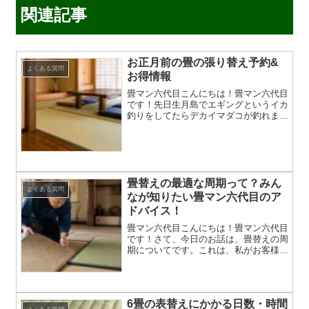
関連記事
お正月前の畳の張り替え予約&
よくある質問
お得情報
畳マン六代目こんにちは！畳マン六代目
です！先日生月島でエギングというイカ
釣りをしてたらデカイマダコが釣れまし
たw足が太くてうまいのなんのwお正月
前の畳替えの予約はさて、毎年お正月前
に畳を綺麗にしたいというお客さんが一
定数おられます。昔ほど親...
畳替えの最適な周期って？みん
よくある質問
なが知りたい畳マン六代目のア
ドバイス！
畳マン六代目こんにちは！畳マン六代目
です！さて、今日のお話は、畳替えの周
期についてです。これは、私がお客様の
お宅に伺うと、よく質問されることで
す。実際、「畳って何年おきに替えるの
がベスト？」という疑問は、私がお客様
と話す中で4件に1回は出て...
6畳の表替えにかかる日数・時間