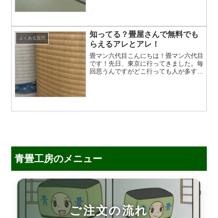
活環境による畳替えのタイミングを解説
します。畳替えの悩みはこれで解決！湿
度管理のコツも紹介しているので、カビ
対策にも役立ちますよ！
知ってる？畳屋さんで無料でも
よくある質問
らえるアレとアレ！
畳マン六代目こんにちは！畳マン六代目
です！先日、東京に行ってきました。毎
回思うんですがどこ行っても人が多すぎ
ると疲れますねw畳屋さんで、無料で貰
えちゃうアレって？実は畳屋さんに来店
して聞いて見ると殆どの畳屋さんなら無
料で貰える物があります。...
青畳工房のメニュー