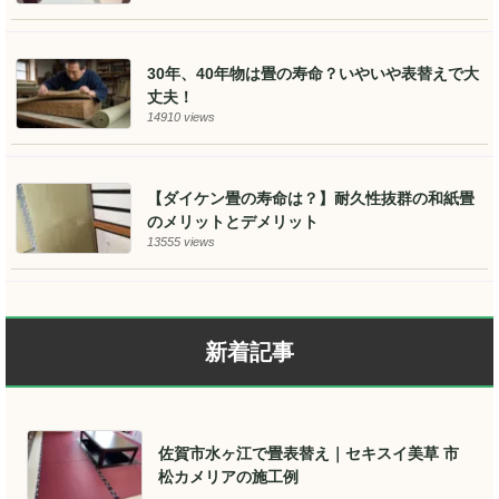
30年、40年物は畳の寿命？いやいや表替えで大
丈夫！
14910 views
【ダイケン畳の寿命は？】耐久性抜群の和紙畳
のメリットとデメリット
13555 views
新着記事
佐賀市水ヶ江で畳表替え｜セキスイ美草 市
松カメリアの施工例