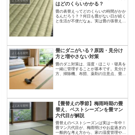
よくある質問
はどのくらいかかる？
畳の表替えってどのくらいの時間がかか
るんだろう？？何日も畳がない日が続く
と生活が不便だなぁ。実は畳の張替え作
業は何日もかからないものなんです！
畳にダニがいる？原因・見分け
よくある質問
方と増やさない対策
畳のダニ対策は、湿度・ほこり・寝具を
一緒に管理することが基本です。見分け
方、掃除機、布団、薬剤の注意点、畳替
えを検討する状態を解説します。
【畳替えの季節】梅雨時期の畳
よくある質問
替え、ベストシーズンを畳マン
六代目が解説
畳替えのベストシーズンは実は一年中！
畳マン六代目が、梅雨明けやお盆過ぎの
一般的な考え方から、家の湿度管理や生