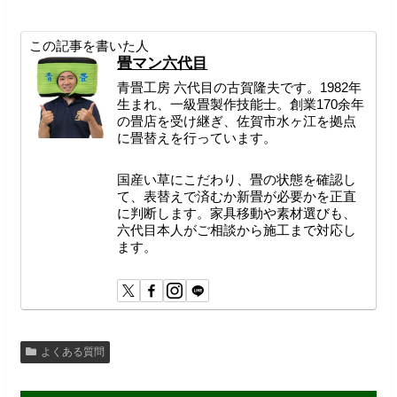
この記事を書いた人
畳マン六代目
青畳工房 六代目の古賀隆夫です。1982年
生まれ、一級畳製作技能士。創業170余年
の畳店を受け継ぎ、佐賀市水ヶ江を拠点
に畳替えを行っています。
国産い草にこだわり、畳の状態を確認し
て、表替えで済むか新畳が必要かを正直
に判断します。家具移動や素材選びも、
六代目本人がご相談から施工まで対応し
ます。
よくある質問