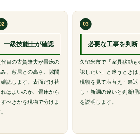
02
03
一級技能士が確認
必要な工事を判断
六代目の古賀隆夫が畳床の
久留米市で「家具移動も
傷み、敷居との高さ、隙間
認したい」と迷うときは
を確認します。表面だけ替
現物を見て表替え・裏返
えればよいのか、畳床から
し・新調の違いと判断理
直すべきかを現物で分けま
を説明します。
す。