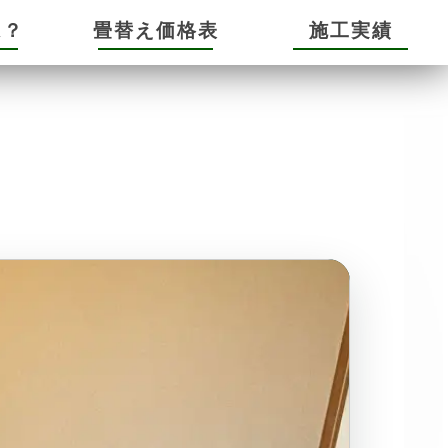
は？
畳替え価格表
施工実績