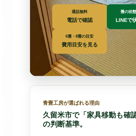
通話無料
畳の状
電話で確認
LINE
6畳・8畳の目安
費用目安を見る
青畳工房が選ばれる理由
久留米市で「家具移動も確
の判断基準。