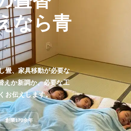
の畳替
えなら青
し畳、家具移動が必要な
替えか新調か、必要な工
くお伝えします。
創業170余年