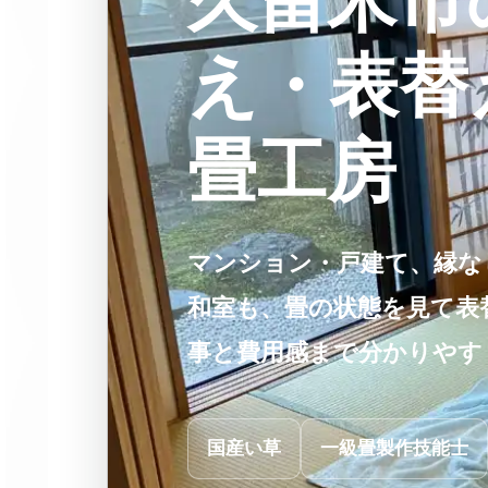
久留米市
え・表替
畳工房
マンション・戸建て、縁な
和室も、畳の状態を見て表
事と費用感まで分かりやす
国産い草
一級畳製作技能士