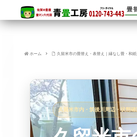
畳
ホーム
久留米市の畳替え・表替え｜縁なし畳・和紙
久留米市内・筑後川周辺・状態確