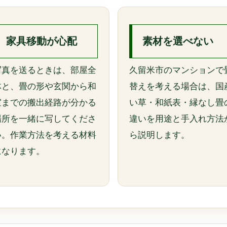
家具移動が心配
素材を選べない
写真を送るときは、部屋全
久留米市のマンションで
体と、畳の形や玄関から和
替えを考える場合は、国
室までの搬出経路が分かる
い草・和紙表・縁なし畳
場所を一緒に写してくださ
違いを用途と手入れ方法
い。作業方法を考える材料
ら説明します。
になります。