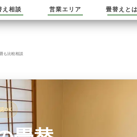
替え相談
営業エリア
畳替えと
畳も比較相談
認OK