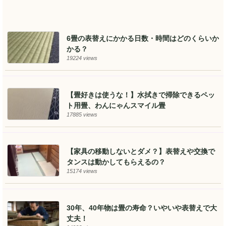
6畳の表替えにかかる日数・時間はどのくらいか
かる？
19224 views
【畳好きは使うな！】水拭きで掃除できるペッ
ト用畳、わんにゃんスマイル畳
17885 views
【家具の移動しないとダメ？】表替えや交換で
タンスは動かしてもらえるの？
15174 views
30年、40年物は畳の寿命？いやいや表替えで大
丈夫！