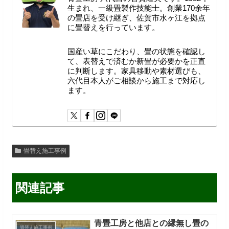
生まれ、一級畳製作技能士。創業170余年
の畳店を受け継ぎ、佐賀市水ヶ江を拠点
に畳替えを行っています。
国産い草にこだわり、畳の状態を確認し
て、表替えで済むか新畳が必要かを正直
に判断します。家具移動や素材選びも、
六代目本人がご相談から施工まで対応し
ます。
畳替え施工事例
関連記事
青畳工房と他店との縁無し畳の
畳替え施工事例