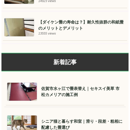
14923 views
【ダイケン畳の寿命は？】耐久性抜群の和紙畳
のメリットとデメリット
13555 views
新着記事
佐賀市水ヶ江で畳表替え｜セキスイ美草 市
松カメリアの施工例
シニア猫と暮らす和室｜滑り・段差・粗相に
配慮した畳選び