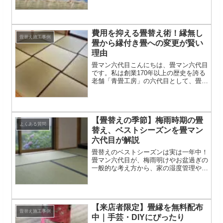
島畳表と呼ばれる三角イ（カヤツリグ
サ）を使った畳表です。とっても...
費用を抑える畳替え術！縁無し
畳替え施工事例
畳から縁付き畳への変更が賢い
理由
畳マン六代目こんにちは、畳マン六代目
です。私は創業170年以上の歴史を誇る
老舗「青畳工房」の六代目として、畳製
作一級技能士の資格を活かし、これまで
に数えきれないほど多くの畳替えや表替
えを手がけてきました。畳は日本独自の
文化であり、和室の雰囲...
【畳替えの季節】梅雨時期の畳
よくある質問
替え、ベストシーズンを畳マン
六代目が解説
畳替えのベストシーズンは実は一年中！
畳マン六代目が、梅雨明けやお盆過ぎの
一般的な考え方から、家の湿度管理や生
活環境による畳替えのタイミングを解説
します。畳替えの悩みはこれで解決！湿
度管理のコツも紹介しているので、カビ
対策にも役立ちますよ！
【来店者限定】畳縁を無料配布
畳替え施工事例
中｜手芸・DIYにぴったり