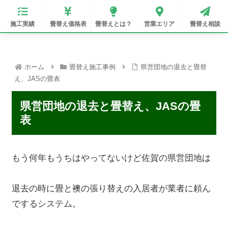
施工実績
畳替え価格表
畳替えとは？
営業エリア
畳替え相談
ホーム
畳替え施工事例
県営団地の退去と畳替
え、JASの畳表
県営団地の退去と畳替え、JASの畳
表
もう何年もうちはやってないけど佐賀の県営団地は
退去の時に畳と襖の張り替えの入居者が業者に頼ん
でするシステム。