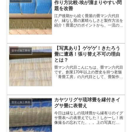
作り方比較-埃が溜まりやすい問
題を改善
江戸後期から続く畳屋の畳マン六代目
が、縁なし畳の素晴らしさと製作方法を
紹介！畳選びのポイントから、一流の畳
製作技術までを詳しく解説。畳選びの参
考になれば幸いです。
【写真あり】ゲゲゲ！きたろう
畳替え施工事例
畳に遭遇！張り替え不可の理由
とは？
畳マン六代目こんにちは、畳マン六代目
です。創業170年以上の歴史を持つ老舗
「青畳工房」の六代目として、畳製作一
級技能士の資格を活かし、これまで数多
くの和室トラブルを解決してまいりまし
た。そんな私が、お見積り先で出会った
のが“きたろう畳”とい...
カヤツリグサ琉球畳を縁付きイ
畳替え施工事例
グサ畳に表替え
今日は縁なしの琉球畳から縁有りのイグ
サ畳表への表替えでした！しかーし！画
像撮るの忘れてた、、。上の写真だ
け、、。上の写真を見ると琉球畳ですの
で、もちろんイグサでは有りません。七