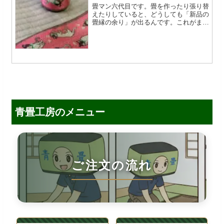
畳マン六代目です。畳を作ったり張り替
えたりしていると、どうしても「新品の
畳縁の余り」が出るんです。これがま
た、柄も質もバッチリで捨てるには惜し
い…。倉庫に眠らせておくのももったい
ないので、来店された方限定で無料配布
しています。畳縁って、実は...
青畳工房のメニュー