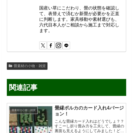
国産い草にこだわり、畳の状態を確認し
て、表替えで済むか新畳が必要かを正直
に判断します。家具移動や素材選びも、
六代目本人がご相談から施工まで対応し
ます。
畳素材の小物・雑貨
関連記事
畳縁ポルカのカード入れ4バージ
畳素材の小物・雑貨
ョン！
こんな畳縁カード入れはどうでしょ？？
すこーし折り畳み方を工夫して、畳縁の
裏面も見えるようにしてみました！どの