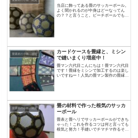
畳素材の小物・雑貨
当店に飾ってある畳のサッカーボール。
よく聞かれるのが中身はどーなってん
の？？と言うこと。ビーチボールでも入
っているの？このボールは中身は空っぽ
です。ですからとても軽い！です＾＾触
ると意外としっかりしてるので中々信じ
てもらえませんが持ち上げれ...
カードケースを畳縁と、ミシン
畳素材の小物・雑貨
で縫いまくり増産中！
畳マン六代目こんにちは！畳マン六代目
です！畳縁をミシンで加工するのは楽し
いですねー！人気の畳マン製作の畳縁カ
ードケースをバンバン増産してまーす！
絢爛、HANA香織、キッドなどなど色ん
なジャンルの畳縁でガンガン作ってます
よー(^○^)気になる...
畳の材料で作った根気のサッカ
畳素材の小物・雑貨
ーボール
畳表と畳ヘリでサッカーボールができち
ゃった！これを作るコツは何と言っても
根気と努力！手縫いでチマチマ作るそれ
しかありません。