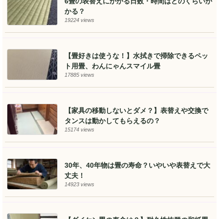
6畳の表替えにかかる日数・時間はどのくらいか
かる？
19224 views
【畳好きは使うな！】水拭きで掃除できるペッ
ト用畳、わんにゃんスマイル畳
17885 views
【家具の移動しないとダメ？】表替えや交換で
タンスは動かしてもらえるの？
15174 views
30年、40年物は畳の寿命？いやいや表替えで大
丈夫！
14923 views