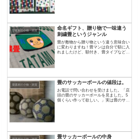
縁もできるわけではありません。ほとん
どの縁が裏地の方は極端に耐久性が落ち
てしまう織り方になってますので、結構
限定されてきます。このポ...
命名ギフト、贈り物で一味違う
畳素材の小物・雑貨
刺繍畳というジャンル
畳が敷物から贈り物という違う意味合い
に変わりますね！畳マンは自分で額に入
れましたけど、額付き、畳タイプなど選
べるようです！
畳のサッカーボールの値段は。
畳素材の小物・雑貨
お電話で問い合わせを受けました。「店
頭の畳のサッカーボールを見ました。5
個くらい作って欲しい。」実は畳のサッ
カーボールを作って欲しいとの問い合わ
せは稀にあるんです。しかしこれ。。。
作るのに膨大な時間と労力がかかりまし
て、価格に直すと凄いこと...
畳サッカーボールの中身