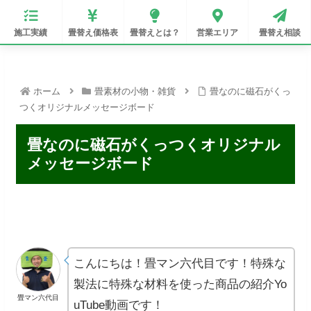
施工実績
畳替え価格表
畳替えとは？
営業エリア
畳替え相談
ホーム
畳素材の小物・雑貨
畳なのに磁石がくっ
つくオリジナルメッセージボード
畳なのに磁石がくっつくオリジナル
メッセージボード
こんにちは！畳マン六代目です！特殊な
製法に特殊な材料を使った商品の紹介Yo
畳マン六代目
uTube動画です！