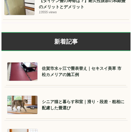
【ダイケン畳の寿命は？】耐久性抜群の和紙畳
のメリットとデメリット
13555 views
新着記事
佐賀市水ヶ江で畳表替え｜セキスイ美草 市
松カメリアの施工例
シニア猫と暮らす和室｜滑り・段差・粗相に
配慮した畳選び